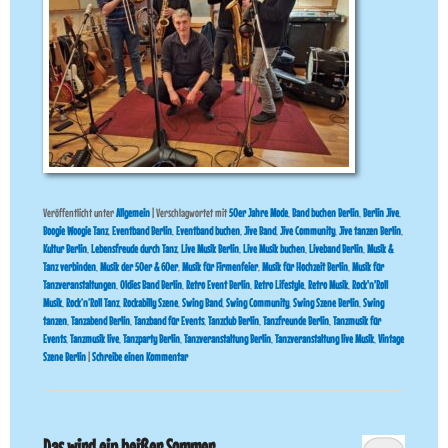
Veröffentlicht unter
Allgemein
|
Verschlagwortet mit
50er Jahre Mode
,
Band buchen Berlin
,
Berlin Jive
,
Boogie Woogie Tanz
,
Eventband Berlin
,
Eventband buchen
,
Jive Band
,
Jive Community
,
Jive tanzen Berlin
,
Kultur Berlin
,
Lebensfreude durch Tanz
,
Live Musik Berlin
,
Live Musik buchen
,
Liveband Berlin
,
Musik &
Tanz verbinden
,
Musik der 50er & 60er
,
Musik für Firmenfeier
,
Musik für Hochzeit Berlin
,
Musik für
Tanzveranstaltungen
,
Oldies Band Berlin
,
Retro Event Berlin
,
Retro Lifestyle
,
Retro Musik
,
Rock'n'Roll
Musik
,
Rock’n’Roll Tanz
,
Rockabilly Szene
,
Swing Band
,
Swing Community
,
Swing Szene Berlin
,
Swing
tanzen
,
Tanzabend Berlin
,
Tanzband für Events
,
Tanzclub Berlin
,
Tanzfreunde Berlin
,
Tanzmusik für
Events
,
Tanzmusik live
,
Tanzparty Berlin
,
Tanzveranstaltung Berlin
,
Tanzveranstaltung live Musik
,
Vintage
Szene Berlin
|
Schreibe einen Kommentar
Das wird ein heißer Sommer