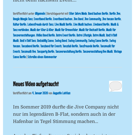
Veröffentlicht unter
Allgemein
|
Verschlagwortet mit
50er Jahre Mode
,
Band buchen Berlin
,
Berlin Jive
,
Boogie Woogie Tanz
,
Eventband Berlin
,
Eventband buchen
,
Jive Band
,
Jive Community
,
Jive tanzen Berlin
,
Kultur Berlin
,
Lebensfreude durch Tanz
,
Live Musik Berlin
,
Live Musik buchen
,
Liveband Berlin
,
Musik &
Tanz verbinden
,
Musik der 50er & 60er
,
Musik für Firmenfeier
,
Musik für Hochzeit Berlin
,
Musik für
Tanzveranstaltungen
,
Oldies Band Berlin
,
Retro Event Berlin
,
Retro Lifestyle
,
Retro Musik
,
Rock'n'Roll
Musik
,
Rock’n’Roll Tanz
,
Rockabilly Szene
,
Swing Band
,
Swing Community
,
Swing Szene Berlin
,
Swing
tanzen
,
Tanzabend Berlin
,
Tanzband für Events
,
Tanzclub Berlin
,
Tanzfreunde Berlin
,
Tanzmusik für
Events
,
Tanzmusik live
,
Tanzparty Berlin
,
Tanzveranstaltung Berlin
,
Tanzveranstaltung live Musik
,
Vintage
Szene Berlin
|
Schreibe einen Kommentar
Neues Video aufgetaucht
Veröffentlicht am
4. Januar 2020
von
Augustin Lehfuss
Im Sommer 2019 durfte die Jive Company nicht
nur im legendären B-Flat, sondern auch in der
Hafenbar in Tegel Stimmung machen…