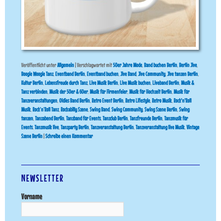
Veröffentlicht unter
Allgemein
|
Verschlagwortet mit
50er Jahre Mode
,
Band buchen Berlin
,
Berlin Jive
,
Boogie Woogie Tanz
,
Eventband Berlin
,
Eventband buchen
,
Jive Band
,
Jive Community
,
Jive tanzen Berlin
,
Kultur Berlin
,
Lebensfreude durch Tanz
,
Live Musik Berlin
,
Live Musik buchen
,
Liveband Berlin
,
Musik &
Tanz verbinden
,
Musik der 50er & 60er
,
Musik für Firmenfeier
,
Musik für Hochzeit Berlin
,
Musik für
Tanzveranstaltungen
,
Oldies Band Berlin
,
Retro Event Berlin
,
Retro Lifestyle
,
Retro Musik
,
Rock'n'Roll
Musik
,
Rock’n’Roll Tanz
,
Rockabilly Szene
,
Swing Band
,
Swing Community
,
Swing Szene Berlin
,
Swing
tanzen
,
Tanzabend Berlin
,
Tanzband für Events
,
Tanzclub Berlin
,
Tanzfreunde Berlin
,
Tanzmusik für
Events
,
Tanzmusik live
,
Tanzparty Berlin
,
Tanzveranstaltung Berlin
,
Tanzveranstaltung live Musik
,
Vintage
Szene Berlin
|
Schreibe einen Kommentar
NEWSLETTER
Vorname