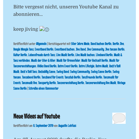
Bitte vergesst nicht, unseren Youtube Kanal zu
abonnieren…
keep jiving
Veröffentlicht unter
Allgemein
|
Verschlagwortet mit
50er Jahre Mode
,
Band buchen Berlin
,
Berlin Jive
,
Boogie Woogie Tanz
,
Eventband Berlin
,
Eventband buchen
,
Jive Band
,
Jive Community
,
Jive tanzen Berlin
,
Kultur Berlin
,
Lebensfreude durch Tanz
,
Live Musik Berlin
,
Live Musik buchen
,
Liveband Berlin
,
Musik &
Tanz verbinden
,
Musik der 50er & 60er
,
Musik für Firmenfeier
,
Musik für Hochzeit Berlin
,
Musik für
Tanzveranstaltungen
,
Oldies Band Berlin
,
Retro Event Berlin
,
Retro Lifestyle
,
Retro Musik
,
Rock'n'Roll
Musik
,
Rock’n’Roll Tanz
,
Rockabilly Szene
,
Swing Band
,
Swing Community
,
Swing Szene Berlin
,
Swing
tanzen
,
Tanzabend Berlin
,
Tanzband für Events
,
Tanzclub Berlin
,
Tanzfreunde Berlin
,
Tanzmusik für
Events
,
Tanzmusik live
,
Tanzparty Berlin
,
Tanzveranstaltung Berlin
,
Tanzveranstaltung live Musik
,
Vintage
Szene Berlin
|
Schreibe einen Kommentar
Neue Videos auf Youtube
Veröffentlicht am
8. September 2019
von
Augustin Lehfuss