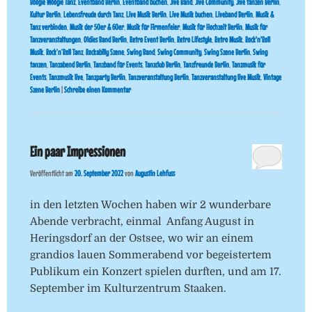
Boogie Woogie Tanz
,
Eventband Berlin
,
Eventband buchen
,
Jive Band
,
Jive Community
,
Jive tanzen Berlin
,
Kultur Berlin
,
Lebensfreude durch Tanz
,
Live Musik Berlin
,
Live Musik buchen
,
Liveband Berlin
,
Musik &
Tanz verbinden
,
Musik der 50er & 60er
,
Musik für Firmenfeier
,
Musik für Hochzeit Berlin
,
Musik für
Tanzveranstaltungen
,
Oldies Band Berlin
,
Retro Event Berlin
,
Retro Lifestyle
,
Retro Musik
,
Rock'n'Roll
Musik
,
Rock’n’Roll Tanz
,
Rockabilly Szene
,
Swing Band
,
Swing Community
,
Swing Szene Berlin
,
Swing
tanzen
,
Tanzabend Berlin
,
Tanzband für Events
,
Tanzclub Berlin
,
Tanzfreunde Berlin
,
Tanzmusik für
Events
,
Tanzmusik live
,
Tanzparty Berlin
,
Tanzveranstaltung Berlin
,
Tanzveranstaltung live Musik
,
Vintage
Szene Berlin
|
Schreibe einen Kommentar
Ein paar Impressionen
Veröffentlicht am
20. September 2022
von
Augustin Lehfuss
in den letzten Wochen haben wir 2 wunderbare
Abende verbracht, einmal Anfang August in
Heringsdorf an der Ostsee, wo wir an einem
grandios lauen Sommerabend vor begeistertem
Publikum ein Konzert spielen durften, und am 17.
September im Kulturzentrum Staaken.