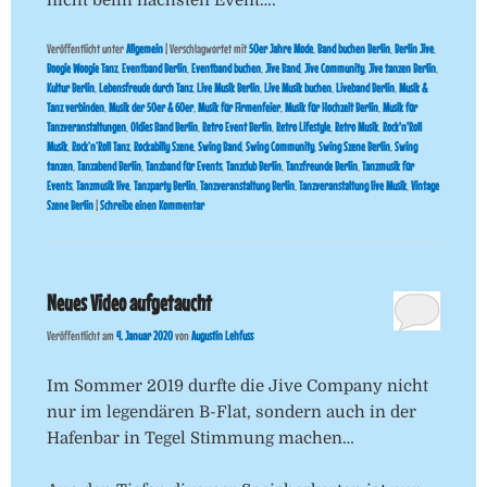
Veröffentlicht unter
Allgemein
|
Verschlagwortet mit
50er Jahre Mode
,
Band buchen Berlin
,
Berlin Jive
,
Boogie Woogie Tanz
,
Eventband Berlin
,
Eventband buchen
,
Jive Band
,
Jive Community
,
Jive tanzen Berlin
,
Kultur Berlin
,
Lebensfreude durch Tanz
,
Live Musik Berlin
,
Live Musik buchen
,
Liveband Berlin
,
Musik &
Tanz verbinden
,
Musik der 50er & 60er
,
Musik für Firmenfeier
,
Musik für Hochzeit Berlin
,
Musik für
Tanzveranstaltungen
,
Oldies Band Berlin
,
Retro Event Berlin
,
Retro Lifestyle
,
Retro Musik
,
Rock'n'Roll
Musik
,
Rock’n’Roll Tanz
,
Rockabilly Szene
,
Swing Band
,
Swing Community
,
Swing Szene Berlin
,
Swing
tanzen
,
Tanzabend Berlin
,
Tanzband für Events
,
Tanzclub Berlin
,
Tanzfreunde Berlin
,
Tanzmusik für
Events
,
Tanzmusik live
,
Tanzparty Berlin
,
Tanzveranstaltung Berlin
,
Tanzveranstaltung live Musik
,
Vintage
Szene Berlin
|
Schreibe einen Kommentar
Neues Video aufgetaucht
Veröffentlicht am
4. Januar 2020
von
Augustin Lehfuss
Im Sommer 2019 durfte die Jive Company nicht
nur im legendären B-Flat, sondern auch in der
Hafenbar in Tegel Stimmung machen…