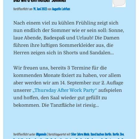
Veröffentlicht am
14. Juni 2023
von
Augustin Lehfuss
Nach einem viel zu kühlen Frühling zeigt sich
nun endlich der Sommer wie er sein soll: Sonne,
laue Abende, Badespaß und Urlaub! Die Damen
führen ihre luftigen Sommerkleider aus, die
Herren zeigen sich in Shorts und Sandalen…
Wir freuen uns, bereits 3 Termine für die
kommenden Monate fixiert zu haben, vor allem
aber werden wir am 14. September zur 2. Auflage
unserer
„Thursday After Work Party“
aufspielen
und hoffen, den Saal wieder gut gefüllt zu
bekommen. Die Tanzfläche ist riesig…
Veröffentlicht unter
Allgemein
|
Verschlagwortet mit
50er Jahre Mode
,
Band buchen Berlin
,
Berlin Jive
,