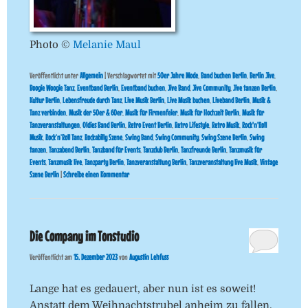
Photo ©
Melanie Maul
Veröffentlicht unter
Allgemein
|
Verschlagwortet mit
50er Jahre Mode
,
Band buchen Berlin
,
Berlin Jive
,
Boogie Woogie Tanz
,
Eventband Berlin
,
Eventband buchen
,
Jive Band
,
Jive Community
,
Jive tanzen Berlin
,
Kultur Berlin
,
Lebensfreude durch Tanz
,
Live Musik Berlin
,
Live Musik buchen
,
Liveband Berlin
,
Musik &
Tanz verbinden
,
Musik der 50er & 60er
,
Musik für Firmenfeier
,
Musik für Hochzeit Berlin
,
Musik für
Tanzveranstaltungen
,
Oldies Band Berlin
,
Retro Event Berlin
,
Retro Lifestyle
,
Retro Musik
,
Rock'n'Roll
Musik
,
Rock’n’Roll Tanz
,
Rockabilly Szene
,
Swing Band
,
Swing Community
,
Swing Szene Berlin
,
Swing
tanzen
,
Tanzabend Berlin
,
Tanzband für Events
,
Tanzclub Berlin
,
Tanzfreunde Berlin
,
Tanzmusik für
Events
,
Tanzmusik live
,
Tanzparty Berlin
,
Tanzveranstaltung Berlin
,
Tanzveranstaltung live Musik
,
Vintage
Szene Berlin
|
Schreibe einen Kommentar
Die Company im Tonstudio
Veröffentlicht am
15. Dezember 2023
von
Augustin Lehfuss
Lange hat es gedauert, aber nun ist es soweit!
Anstatt dem Weihnachtstrubel anheim zu fallen,