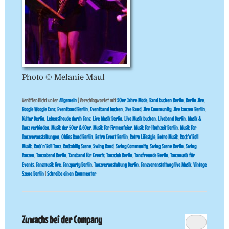
Photo © Melanie Maul
Veröffentlicht unter
Allgemein
|
Verschlagwortet mit
50er Jahre Mode
,
Band buchen Berlin
,
Berlin Jive
,
Boogie Woogie Tanz
,
Eventband Berlin
,
Eventband buchen
,
Jive Band
,
Jive Community
,
Jive tanzen Berlin
,
Kultur Berlin
,
Lebensfreude durch Tanz
,
Live Musik Berlin
,
Live Musik buchen
,
Liveband Berlin
,
Musik &
Tanz verbinden
,
Musik der 50er & 60er
,
Musik für Firmenfeier
,
Musik für Hochzeit Berlin
,
Musik für
Tanzveranstaltungen
,
Oldies Band Berlin
,
Retro Event Berlin
,
Retro Lifestyle
,
Retro Musik
,
Rock'n'Roll
Musik
,
Rock’n’Roll Tanz
,
Rockabilly Szene
,
Swing Band
,
Swing Community
,
Swing Szene Berlin
,
Swing
tanzen
,
Tanzabend Berlin
,
Tanzband für Events
,
Tanzclub Berlin
,
Tanzfreunde Berlin
,
Tanzmusik für
Events
,
Tanzmusik live
,
Tanzparty Berlin
,
Tanzveranstaltung Berlin
,
Tanzveranstaltung live Musik
,
Vintage
Szene Berlin
|
Schreibe einen Kommentar
Zuwachs bei der Company