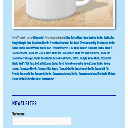
Veröffentlicht unter
Allgemein
|
Verschlagwortet mit
50er Jahre Mode
,
Band buchen Berlin
,
Berlin Jive
,
Boogie Woogie Tanz
,
Eventband Berlin
,
Eventband buchen
,
Jive Band
,
Jive Community
,
Jive tanzen Berlin
,
Kultur Berlin
,
Lebensfreude durch Tanz
,
Live Musik Berlin
,
Live Musik buchen
,
Liveband Berlin
,
Musik &
Tanz verbinden
,
Musik der 50er & 60er
,
Musik für Firmenfeier
,
Musik für Hochzeit Berlin
,
Musik für
Tanzveranstaltungen
,
Oldies Band Berlin
,
Retro Event Berlin
,
Retro Lifestyle
,
Retro Musik
,
Rock'n'Roll
Musik
,
Rock’n’Roll Tanz
,
Rockabilly Szene
,
Swing Band
,
Swing Community
,
Swing Szene Berlin
,
Swing
tanzen
,
Tanzabend Berlin
,
Tanzband für Events
,
Tanzclub Berlin
,
Tanzfreunde Berlin
,
Tanzmusik für
Events
,
Tanzmusik live
,
Tanzparty Berlin
,
Tanzveranstaltung Berlin
,
Tanzveranstaltung live Musik
,
Vintage
Szene Berlin
|
Schreibe einen Kommentar
NEWSLETTER
Vorname