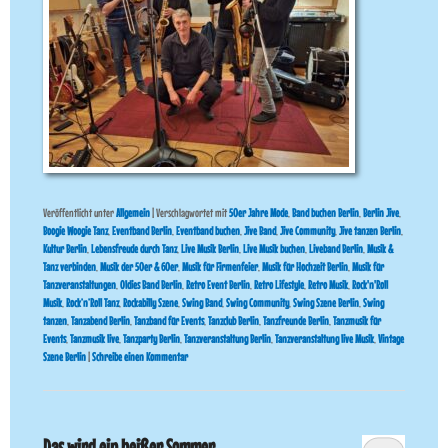
Veröffentlicht unter
Allgemein
|
Verschlagwortet mit
50er Jahre Mode
,
Band buchen Berlin
,
Berlin Jive
,
Boogie Woogie Tanz
,
Eventband Berlin
,
Eventband buchen
,
Jive Band
,
Jive Community
,
Jive tanzen Berlin
,
Kultur Berlin
,
Lebensfreude durch Tanz
,
Live Musik Berlin
,
Live Musik buchen
,
Liveband Berlin
,
Musik &
Tanz verbinden
,
Musik der 50er & 60er
,
Musik für Firmenfeier
,
Musik für Hochzeit Berlin
,
Musik für
Tanzveranstaltungen
,
Oldies Band Berlin
,
Retro Event Berlin
,
Retro Lifestyle
,
Retro Musik
,
Rock'n'Roll
Musik
,
Rock’n’Roll Tanz
,
Rockabilly Szene
,
Swing Band
,
Swing Community
,
Swing Szene Berlin
,
Swing
tanzen
,
Tanzabend Berlin
,
Tanzband für Events
,
Tanzclub Berlin
,
Tanzfreunde Berlin
,
Tanzmusik für
Events
,
Tanzmusik live
,
Tanzparty Berlin
,
Tanzveranstaltung Berlin
,
Tanzveranstaltung live Musik
,
Vintage
Szene Berlin
|
Schreibe einen Kommentar
Das wird ein heißer Sommer