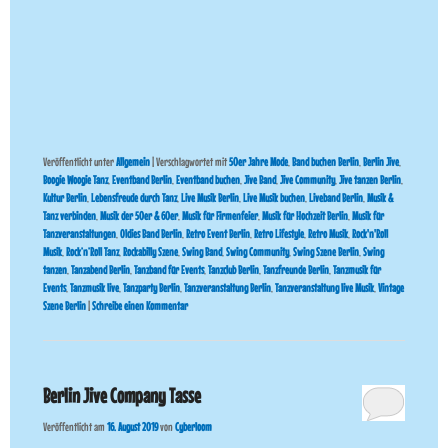
Veröffentlicht unter
Allgemein
|
Verschlagwortet mit
50er Jahre Mode
,
Band buchen Berlin
,
Berlin Jive
,
Boogie Woogie Tanz
,
Eventband Berlin
,
Eventband buchen
,
Jive Band
,
Jive Community
,
Jive tanzen Berlin
,
Kultur Berlin
,
Lebensfreude durch Tanz
,
Live Musik Berlin
,
Live Musik buchen
,
Liveband Berlin
,
Musik &
Tanz verbinden
,
Musik der 50er & 60er
,
Musik für Firmenfeier
,
Musik für Hochzeit Berlin
,
Musik für
Tanzveranstaltungen
,
Oldies Band Berlin
,
Retro Event Berlin
,
Retro Lifestyle
,
Retro Musik
,
Rock'n'Roll
Musik
,
Rock’n’Roll Tanz
,
Rockabilly Szene
,
Swing Band
,
Swing Community
,
Swing Szene Berlin
,
Swing
tanzen
,
Tanzabend Berlin
,
Tanzband für Events
,
Tanzclub Berlin
,
Tanzfreunde Berlin
,
Tanzmusik für
Events
,
Tanzmusik live
,
Tanzparty Berlin
,
Tanzveranstaltung Berlin
,
Tanzveranstaltung live Musik
,
Vintage
Szene Berlin
|
Schreibe einen Kommentar
Berlin Jive Company Tasse
Veröffentlicht am
16. August 2019
von
Cyberloom