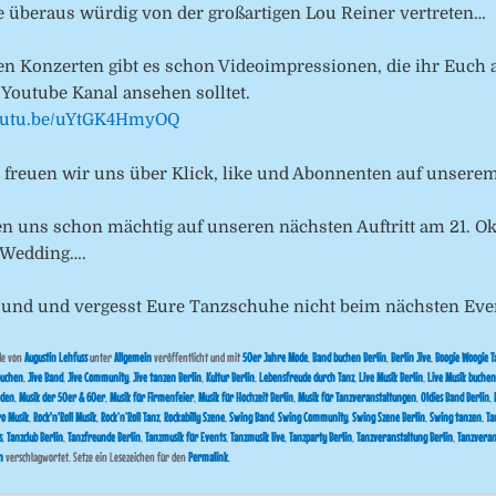
e überaus würdig von der großartigen Lou Reiner vertreten…
en Konzerten gibt es schon Videoimpressionen, die ihr Euch 
Youtube Kanal ansehen solltet.
youtu.be/uYtGK4HmyOQ
h freuen wir uns über Klick, like und Abonnenten auf unserem
en uns schon mächtig auf unseren nächsten Auftritt am 21. O
 Wedding….
esund und vergesst Eure Tanzschuhe nicht beim nächsten Eve
de von
Augustin Lehfuss
unter
Allgemein
veröffentlicht und mit
50er Jahre Mode
,
Band buchen Berlin
,
Berlin Jive
,
Boogie Woogie T
buchen
,
Jive Band
,
Jive Community
,
Jive tanzen Berlin
,
Kultur Berlin
,
Lebensfreude durch Tanz
,
Live Musik Berlin
,
Live Musik buchen
nden
,
Musik der 50er & 60er
,
Musik für Firmenfeier
,
Musik für Hochzeit Berlin
,
Musik für Tanzveranstaltungen
,
Oldies Band Berlin
,
ro Musik
,
Rock'n'Roll Musik
,
Rock’n’Roll Tanz
,
Rockabilly Szene
,
Swing Band
,
Swing Community
,
Swing Szene Berlin
,
Swing tanzen
,
Ta
s
,
Tanzclub Berlin
,
Tanzfreunde Berlin
,
Tanzmusik für Events
,
Tanzmusik live
,
Tanzparty Berlin
,
Tanzveranstaltung Berlin
,
Tanzveran
n
verschlagwortet. Setze ein Lesezeichen für den
Permalink
.