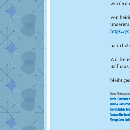
wurde si
Von beid
unserem 
https://
natürlic
Wir freu
Ballhaus
bleibt g
Dieser Eintrag wur
Berlin
,
Eventband 
Musik & Tanz verbi
Retro Lifestyle
,
Ret
Tanzband für Event
Vintage Szene Berli