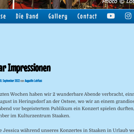
sse
Die Band
Gallery
Contact
ar Impressionen
0. September 2022
von
Augustin Lehfuss
etzten Wochen haben wir 2 wunderbare Abende verbracht, ei
ugust in Heringsdorf an der Ostsee, wo wir an einem grandio
end vor begeistertem Publikum ein Konzert spielen durften
ember im Kulturzentrum Staaken.
e Jessica während unseres Konzertes in Staaken in Urlaub we