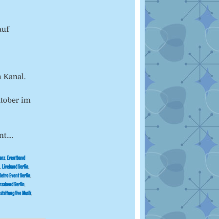
auf
 Kanal.
ktober im
nt….
anz
,
Eventband
,
Liveband Berlin
,
Retro Event Berlin
,
nzabend Berlin
,
staltung live Musik
,