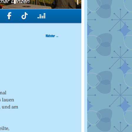
Nächster
→
nmal
s lauen
, und am
ilte,