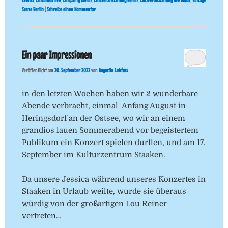
Events
,
Tanzmusik live
,
Tanzparty Berlin
,
Tanzveranstaltung Berlin
,
Tanzveranstaltung live Musik
,
Vintage
Szene Berlin
|
Schreibe einen Kommentar
Ein paar Impressionen
Veröffentlicht am
20. September 2022
von
Augustin Lehfuss
in den letzten Wochen haben wir 2 wunderbare
Abende verbracht, einmal Anfang August in
Heringsdorf an der Ostsee, wo wir an einem
grandios lauen Sommerabend vor begeistertem
Publikum ein Konzert spielen durften, und am 17.
September im Kulturzentrum Staaken.
Da unsere Jessica während unseres Konzertes in
Staaken in Urlaub weilte, wurde sie überaus
würdig von der großartigen Lou Reiner
vertreten…