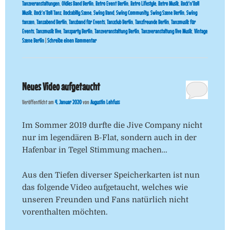
Tanzveranstaltungen
,
Oldies Band Berlin
,
Retro Event Berlin
,
Retro Lifestyle
,
Retro Musik
,
Rock'n'Roll
Musik
,
Rock’n’Roll Tanz
,
Rockabilly Szene
,
Swing Band
,
Swing Community
,
Swing Szene Berlin
,
Swing
tanzen
,
Tanzabend Berlin
,
Tanzband für Events
,
Tanzclub Berlin
,
Tanzfreunde Berlin
,
Tanzmusik für
Events
,
Tanzmusik live
,
Tanzparty Berlin
,
Tanzveranstaltung Berlin
,
Tanzveranstaltung live Musik
,
Vintage
Szene Berlin
|
Schreibe einen Kommentar
Neues Video aufgetaucht
Veröffentlicht am
4. Januar 2020
von
Augustin Lehfuss
Im Sommer 2019 durfte die Jive Company nicht
nur im legendären B-Flat, sondern auch in der
Hafenbar in Tegel Stimmung machen…
Aus den Tiefen diverser Speicherkarten ist nun
das folgende Video aufgetaucht, welches wie
unseren Freunden und Fans natürlich nicht
vorenthalten möchten.