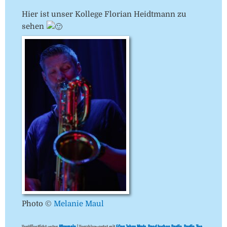
Hier ist unser Kollege Florian Heidtmann zu
sehen
Photo ©
Melanie Maul
Veröffentlicht unter
Allgemein
|
Verschlagwortet mit
50er Jahre Mode
,
Band buchen Berlin
,
Berlin Jive
,