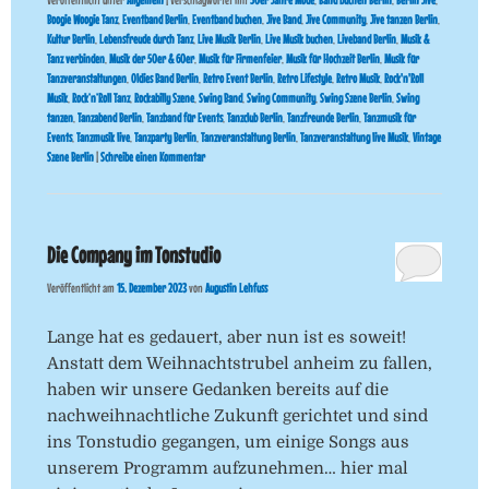
Boogie Woogie Tanz
,
Eventband Berlin
,
Eventband buchen
,
Jive Band
,
Jive Community
,
Jive tanzen Berlin
,
Kultur Berlin
,
Lebensfreude durch Tanz
,
Live Musik Berlin
,
Live Musik buchen
,
Liveband Berlin
,
Musik &
Tanz verbinden
,
Musik der 50er & 60er
,
Musik für Firmenfeier
,
Musik für Hochzeit Berlin
,
Musik für
Tanzveranstaltungen
,
Oldies Band Berlin
,
Retro Event Berlin
,
Retro Lifestyle
,
Retro Musik
,
Rock'n'Roll
Musik
,
Rock’n’Roll Tanz
,
Rockabilly Szene
,
Swing Band
,
Swing Community
,
Swing Szene Berlin
,
Swing
tanzen
,
Tanzabend Berlin
,
Tanzband für Events
,
Tanzclub Berlin
,
Tanzfreunde Berlin
,
Tanzmusik für
Events
,
Tanzmusik live
,
Tanzparty Berlin
,
Tanzveranstaltung Berlin
,
Tanzveranstaltung live Musik
,
Vintage
Szene Berlin
|
Schreibe einen Kommentar
Die Company im Tonstudio
Veröffentlicht am
15. Dezember 2023
von
Augustin Lehfuss
Lange hat es gedauert, aber nun ist es soweit!
Anstatt dem Weihnachtstrubel anheim zu fallen,
haben wir unsere Gedanken bereits auf die
nachweihnachtliche Zukunft gerichtet und sind
ins Tonstudio gegangen, um einige Songs aus
unserem Programm aufzunehmen… hier mal