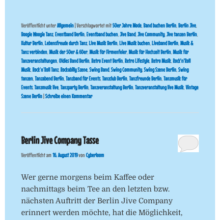
Veröffentlicht unter
Allgemein
|
Verschlagwortet mit
50er Jahre Mode
,
Band buchen Berlin
,
Berlin Jive
,
Boogie Woogie Tanz
,
Eventband Berlin
,
Eventband buchen
,
Jive Band
,
Jive Community
,
Jive tanzen Berlin
,
Kultur Berlin
,
Lebensfreude durch Tanz
,
Live Musik Berlin
,
Live Musik buchen
,
Liveband Berlin
,
Musik &
Tanz verbinden
,
Musik der 50er & 60er
,
Musik für Firmenfeier
,
Musik für Hochzeit Berlin
,
Musik für
Tanzveranstaltungen
,
Oldies Band Berlin
,
Retro Event Berlin
,
Retro Lifestyle
,
Retro Musik
,
Rock'n'Roll
Musik
,
Rock’n’Roll Tanz
,
Rockabilly Szene
,
Swing Band
,
Swing Community
,
Swing Szene Berlin
,
Swing
tanzen
,
Tanzabend Berlin
,
Tanzband für Events
,
Tanzclub Berlin
,
Tanzfreunde Berlin
,
Tanzmusik für
Events
,
Tanzmusik live
,
Tanzparty Berlin
,
Tanzveranstaltung Berlin
,
Tanzveranstaltung live Musik
,
Vintage
Szene Berlin
|
Schreibe einen Kommentar
Berlin Jive Company Tasse
Veröffentlicht am
16. August 2019
von
Cyberloom
Wer gerne morgens beim Kaffee oder
nachmittags beim Tee an den letzten bzw.
nächsten Auftritt der Berlin Jive Company
erinnert werden möchte, hat die Möglichkeit,