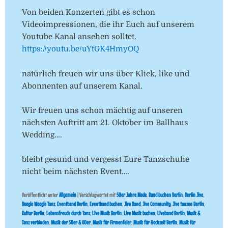
Von beiden Konzerten gibt es schon
Videoimpressionen, die ihr Euch auf unserem
Youtube Kanal ansehen solltet.
https://youtu.be/uYtGK4HmyOQ
natürlich freuen wir uns über Klick, like und
Abonnenten auf unserem Kanal.
Wir freuen uns schon mächtig auf unseren
nächsten Auftritt am 21. Oktober im Ballhaus
Wedding….
bleibt gesund und vergesst Eure Tanzschuhe
nicht beim nächsten Event….
Veröffentlicht unter
Allgemein
|
Verschlagwortet mit
50er Jahre Mode
,
Band buchen Berlin
,
Berlin Jive
,
Boogie Woogie Tanz
,
Eventband Berlin
,
Eventband buchen
,
Jive Band
,
Jive Community
,
Jive tanzen Berlin
,
Kultur Berlin
,
Lebensfreude durch Tanz
,
Live Musik Berlin
,
Live Musik buchen
,
Liveband Berlin
,
Musik &
Tanz verbinden
,
Musik der 50er & 60er
,
Musik für Firmenfeier
,
Musik für Hochzeit Berlin
,
Musik für