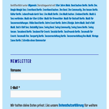
Veröffentlicht unter
Allgemein
|
Verschlagwortet mit
50er Jahre Mode
,
Band buchen Berlin
,
Berlin Jive
,
Boogie Woogie Tanz
,
Eventband Berlin
,
Eventband buchen
,
Jive Band
,
Jive Community
,
Jive tanzen Berlin
,
Kultur Berlin
,
Lebensfreude durch Tanz
,
Live Musik Berlin
,
Live Musik buchen
,
Liveband Berlin
,
Musik &
Tanz verbinden
,
Musik der 50er & 60er
,
Musik für Firmenfeier
,
Musik für Hochzeit Berlin
,
Musik für
Tanzveranstaltungen
,
Oldies Band Berlin
,
Retro Event Berlin
,
Retro Lifestyle
,
Retro Musik
,
Rock'n'Roll
Musik
,
Rock’n’Roll Tanz
,
Rockabilly Szene
,
Swing Band
,
Swing Community
,
Swing Szene Berlin
,
Swing
tanzen
,
Tanzabend Berlin
,
Tanzband für Events
,
Tanzclub Berlin
,
Tanzfreunde Berlin
,
Tanzmusik für
Events
,
Tanzmusik live
,
Tanzparty Berlin
,
Tanzveranstaltung Berlin
,
Tanzveranstaltung live Musik
,
Vintage
Szene Berlin
|
Schreibe einen Kommentar
NEWSLETTER
Vorname
E-Mail
*
Wir halten deine Daten privat. Lies unsere
Datenschutzerklärung
für weitere