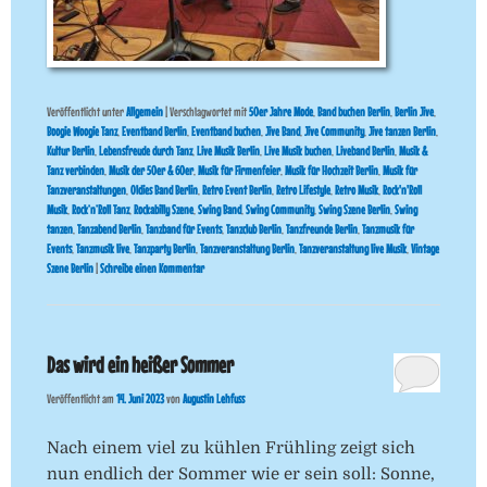
Veröffentlicht unter
Allgemein
|
Verschlagwortet mit
50er Jahre Mode
,
Band buchen Berlin
,
Berlin Jive
,
Boogie Woogie Tanz
,
Eventband Berlin
,
Eventband buchen
,
Jive Band
,
Jive Community
,
Jive tanzen Berlin
,
Kultur Berlin
,
Lebensfreude durch Tanz
,
Live Musik Berlin
,
Live Musik buchen
,
Liveband Berlin
,
Musik &
Tanz verbinden
,
Musik der 50er & 60er
,
Musik für Firmenfeier
,
Musik für Hochzeit Berlin
,
Musik für
Tanzveranstaltungen
,
Oldies Band Berlin
,
Retro Event Berlin
,
Retro Lifestyle
,
Retro Musik
,
Rock'n'Roll
Musik
,
Rock’n’Roll Tanz
,
Rockabilly Szene
,
Swing Band
,
Swing Community
,
Swing Szene Berlin
,
Swing
tanzen
,
Tanzabend Berlin
,
Tanzband für Events
,
Tanzclub Berlin
,
Tanzfreunde Berlin
,
Tanzmusik für
Events
,
Tanzmusik live
,
Tanzparty Berlin
,
Tanzveranstaltung Berlin
,
Tanzveranstaltung live Musik
,
Vintage
Szene Berlin
|
Schreibe einen Kommentar
Das wird ein heißer Sommer
Veröffentlicht am
14. Juni 2023
von
Augustin Lehfuss
Nach einem viel zu kühlen Frühling zeigt sich
nun endlich der Sommer wie er sein soll: Sonne,