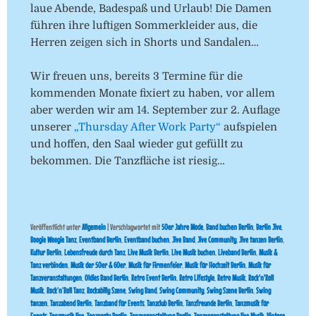
laue Abende, Badespaß und Urlaub! Die Damen
führen ihre luftigen Sommerkleider aus, die
Herren zeigen sich in Shorts und Sandalen…
Wir freuen uns, bereits 3 Termine für die
kommenden Monate fixiert zu haben, vor allem
aber werden wir am 14. September zur 2. Auflage
unserer
„Thursday After Work Party“
aufspielen
und hoffen, den Saal wieder gut gefüllt zu
bekommen. Die Tanzfläche ist riesig…
Veröffentlicht unter
Allgemein
|
Verschlagwortet mit
50er Jahre Mode
,
Band buchen Berlin
,
Berlin Jive
,
Boogie Woogie Tanz
,
Eventband Berlin
,
Eventband buchen
,
Jive Band
,
Jive Community
,
Jive tanzen Berlin
,
Kultur Berlin
,
Lebensfreude durch Tanz
,
Live Musik Berlin
,
Live Musik buchen
,
Liveband Berlin
,
Musik &
Tanz verbinden
,
Musik der 50er & 60er
,
Musik für Firmenfeier
,
Musik für Hochzeit Berlin
,
Musik für
Tanzveranstaltungen
,
Oldies Band Berlin
,
Retro Event Berlin
,
Retro Lifestyle
,
Retro Musik
,
Rock'n'Roll
Musik
,
Rock’n’Roll Tanz
,
Rockabilly Szene
,
Swing Band
,
Swing Community
,
Swing Szene Berlin
,
Swing
tanzen
,
Tanzabend Berlin
,
Tanzband für Events
,
Tanzclub Berlin
,
Tanzfreunde Berlin
,
Tanzmusik für