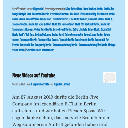
Veröffentlicht unter
Allgemein
|
Verschlagwortet mit
50er Jahre Mode
,
Band buchen Berlin
,
Berlin Jive
,
Boogie Woogie Tanz
,
Eventband Berlin
,
Eventband buchen
,
Jive Band
,
Jive Community
,
Jive tanzen Berlin
,
Kultur Berlin
,
Lebensfreude durch Tanz
,
Live Musik Berlin
,
Live Musik buchen
,
Liveband Berlin
,
Musik &
Tanz verbinden
,
Musik der 50er & 60er
,
Musik für Firmenfeier
,
Musik für Hochzeit Berlin
,
Musik für
Tanzveranstaltungen
,
Oldies Band Berlin
,
Retro Event Berlin
,
Retro Lifestyle
,
Retro Musik
,
Rock'n'Roll
Musik
,
Rock’n’Roll Tanz
,
Rockabilly Szene
,
Swing Band
,
Swing Community
,
Swing Szene Berlin
,
Swing
tanzen
,
Tanzabend Berlin
,
Tanzband für Events
,
Tanzclub Berlin
,
Tanzfreunde Berlin
,
Tanzmusik für
Events
,
Tanzmusik live
,
Tanzparty Berlin
,
Tanzveranstaltung Berlin
,
Tanzveranstaltung live Musik
,
Vintage
Szene Berlin
|
Schreibe einen Kommentar
Neue Videos auf Youtube
Veröffentlicht am
8. September 2019
von
Augustin Lehfuss
Am 27. August 2019 durfte die Berlin Jive
Company im legendären B-Flat in Berlin
auftreten – und wir hatten Riesen Spass; Wir
sagen danke schön, dass so viele Besucher den
Weg zu unserem Auftritt gefunden haben und