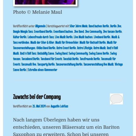
Photo © Melanie Maul
Veröffentlicht unter
Allgemein
|
Verschlagwortet mit
50er Jahre Mode
,
Band buchen Berlin
,
Berlin Jive
,
Boogie Woogie Tanz
,
Eventband Berlin
,
Eventband buchen
,
Jive Band
,
Jive Community
,
Jive tanzen Berlin
,
Kultur Berlin
,
Lebensfreude durch Tanz
,
Live Musik Berlin
,
Live Musik buchen
,
Liveband Berlin
,
Musik &
Tanz verbinden
,
Musik der 50er & 60er
,
Musik für Firmenfeier
,
Musik für Hochzeit Berlin
,
Musik für
Tanzveranstaltungen
,
Oldies Band Berlin
,
Retro Event Berlin
,
Retro Lifestyle
,
Retro Musik
,
Rock'n'Roll
Musik
,
Rock’n’Roll Tanz
,
Rockabilly Szene
,
Swing Band
,
Swing Community
,
Swing Szene Berlin
,
Swing
tanzen
,
Tanzabend Berlin
,
Tanzband für Events
,
Tanzclub Berlin
,
Tanzfreunde Berlin
,
Tanzmusik für
Events
,
Tanzmusik live
,
Tanzparty Berlin
,
Tanzveranstaltung Berlin
,
Tanzveranstaltung live Musik
,
Vintage
Szene Berlin
|
Schreibe einen Kommentar
Zuwachs bei der Company
Veröffentlicht am
25. Mai 2024
von
Augustin Lehfuss
Nach langem Überlegen haben wir uns
entschieden, unseren Bläsersatz um ein Bariton
Saxophon zu erweitern. Schon bei unseren