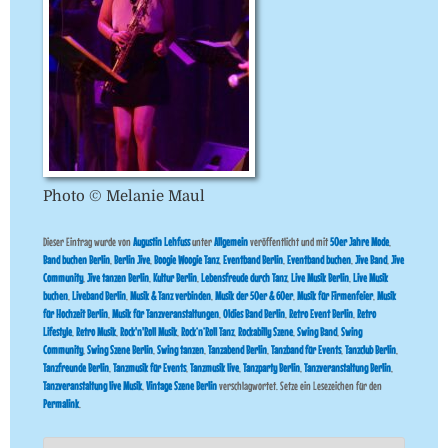
Photo © Melanie Maul
Dieser Eintrag wurde von
Augustin Lehfuss
unter
Allgemein
veröffentlicht und mit
50er Jahre Mode
,
Band buchen Berlin
,
Berlin Jive
,
Boogie Woogie Tanz
,
Eventband Berlin
,
Eventband buchen
,
Jive Band
,
Jive
Community
,
Jive tanzen Berlin
,
Kultur Berlin
,
Lebensfreude durch Tanz
,
Live Musik Berlin
,
Live Musik
buchen
,
Liveband Berlin
,
Musik & Tanz verbinden
,
Musik der 50er & 60er
,
Musik für Firmenfeier
,
Musik
für Hochzeit Berlin
,
Musik für Tanzveranstaltungen
,
Oldies Band Berlin
,
Retro Event Berlin
,
Retro
Lifestyle
,
Retro Musik
,
Rock'n'Roll Musik
,
Rock’n’Roll Tanz
,
Rockabilly Szene
,
Swing Band
,
Swing
Community
,
Swing Szene Berlin
,
Swing tanzen
,
Tanzabend Berlin
,
Tanzband für Events
,
Tanzclub Berlin
,
Tanzfreunde Berlin
,
Tanzmusik für Events
,
Tanzmusik live
,
Tanzparty Berlin
,
Tanzveranstaltung Berlin
,
Tanzveranstaltung live Musik
,
Vintage Szene Berlin
verschlagwortet. Setze ein Lesezeichen für den
Permalink
.