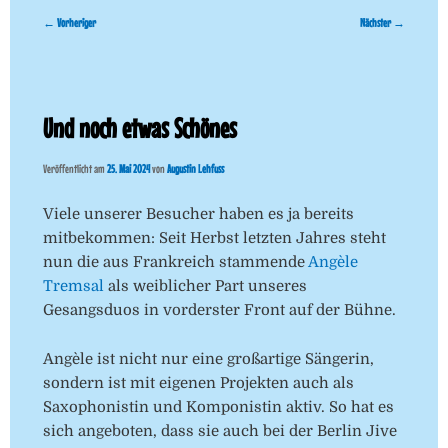
Beitragsnavigation
←
Vorheriger
Nächster
→
Und noch etwas Schönes
Veröffentlicht am
25. Mai 2024
von
Augustin Lehfuss
Viele unserer Besucher haben es ja bereits
mitbekommen: Seit Herbst letzten Jahres steht
nun die aus Frankreich stammende
Angèle
Tremsal
als weiblicher Part unseres
Gesangsduos in vorderster Front auf der Bühne.
Angèle ist nicht nur eine großartige Sängerin,
sondern ist mit eigenen Projekten auch als
Saxophonistin und Komponistin aktiv. So hat es
sich angeboten, dass sie auch bei der Berlin Jive