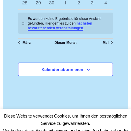
0
0
0
0
0
0
0
28
29
30
1
2
3
4
Veranstaltungen
Veranstaltungen
Veranstaltungen
Veranstaltungen
Veranstaltungen
Veranstaltungen
Veranstaltu
Es wurden keine Ergebnisse für diese Ansicht
gefunden. Hier geht es zu den
nächsten
Hinweis
bevorstehenden Veranstaltungen
.
März
Dieser Monat
Mai
Kalender abonnieren
Diese Website verwendet Cookies, um Ihnen den bestmöglichen
Service zu gewährleisten.
Wir hoffen, dass Sie damit einverstanden sind, Sie haben aber die
Links
|
Impressum
|
Datenschutzerklärung
| Copyright © 2017-2026